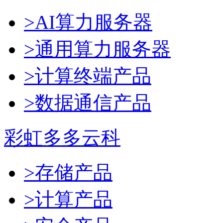
>AI算力服务器
>通用算力服务器
>计算终端产品
>数据通信产品
彩虹多多云科
>存储产品
>计算产品