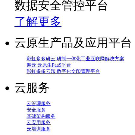
数据安全管控平台
了解更多
云原生产品及应用平台
彩虹多多研云 研制一体化工业互联网解决方案
磐云 云原生PaaS平台
彩虹多多云印 数字化文印管理平台
云服务
云管理服务
安全服务
基础架构服务
云应用服务
云培训服务