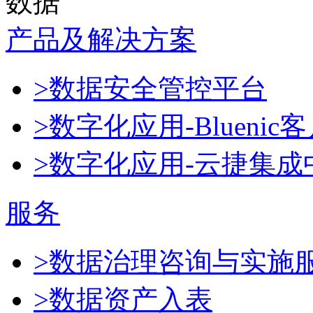
数据
产品及解决方案
>数据安全管控平台
>数字化应用-Blueni
>数字化应用-云捷集成
服务
>数据治理咨询与实施
>数据资产入表