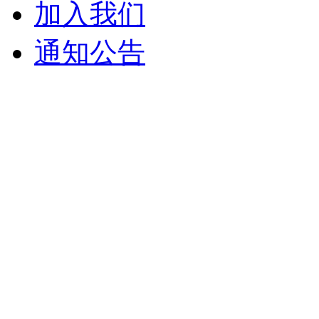
加入我们
通知公告