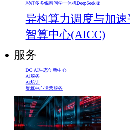
彩虹多多鲲泰问学一体机DeepSeek版
异构算力调度与加速
智算中心(AICC)
服务
DC·AI生态创新中心
AI服务
AI培训
智算中心运营服务