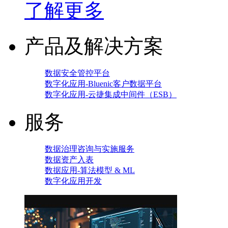
了解更多
产品及解决方案
数据安全管控平台
数字化应用-Bluenic客户数据平台
数字化应用-云捷集成中间件（ESB）
服务
数据治理咨询与实施服务
数据资产入表
数据应用-算法模型 & ML
数字化应用开发