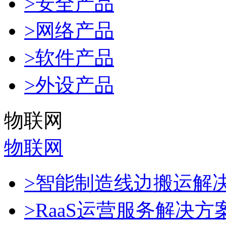
>安全产品
>网络产品
>软件产品
>外设产品
物联网
物联网
>智能制造线边搬运解
>RaaS运营服务解决方