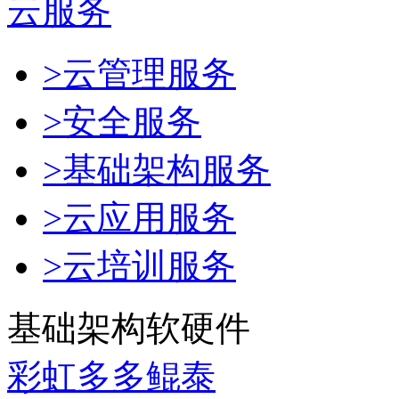
云服务
>云管理服务
>安全服务
>基础架构服务
>云应用服务
>云培训服务
基础架构软硬件
彩虹多多鲲泰