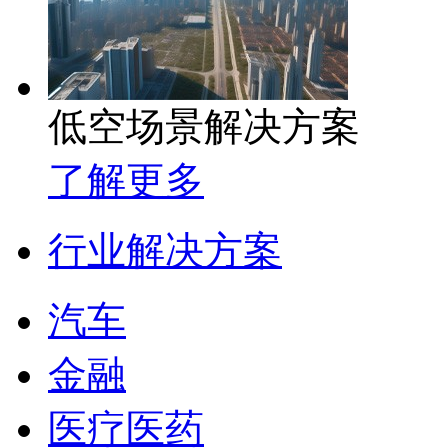
低空场景解决方案
了解更多
行业解决方案
汽车
金融
医疗医药